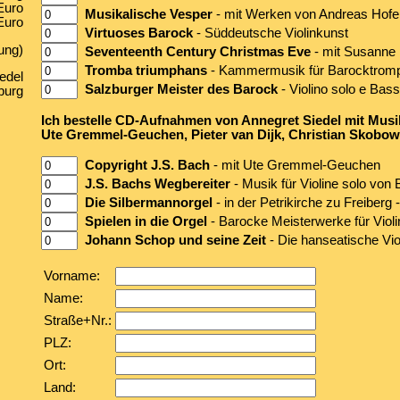
Euro
Musikalische Vesper
- mit Werken von Andreas Hofe
Euro
Virtuoses Barock
- Süddeutsche Violinkunst
ung)
Seventeenth Century Christmas Eve
- mit Susanne
Tromba triumphans
- Kammermusik für Barocktrompe
edel
Salzburger Meister des Barock
- Violino solo e Bas
burg
Ich bestelle CD-Aufnahmen von Annegret Siedel mit Musi
Ute Gremmel-Geuchen, Pieter van Dijk, Christian Skobows
Copyright J.S. Bach
- mit Ute Gremmel-Geuchen
J.S. Bachs Wegbereiter
- Musik für Violine solo von 
Die Silbermannorgel
- in der Petrikirche zu Freiberg
Spielen in die Orgel
- Barocke Meisterwerke für Violin
Johann Schop und seine Zeit
- Die hanseatische Viol
Vorname:
Name:
Straße+Nr.:
PLZ:
Ort:
Land: