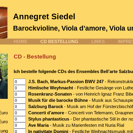
Annegret Siedel
Barockvioline, Viola d’amore, Viola u
HOME
CD BESTELLUNG
LINKS
IMPR
CD - Bestellung
Ich bestelle folgende CDs des Ensembles Bell’arte Salzb
J.S. Bach, Markus-Passion BWV 247
- Rekonstrukti
Himlische Weyhnacht
- Festliche Gesänge von Luthe
Rosenkranz-Sonaten
- von Heinrich Ignaz Franz Bib
Musik für die barocke Bühne
- Musik aus Schauspie
Salzburg Barock
- Musik am Hof der Fürsterzbischö
Euro
Concerti d’amore
- Concerti von Telemann, Graupner
Stylus phantasticus
- Der phantastische Stil in der 
Euro
Ave Maria
- Musik zu Marienfesten mit Nuria Rial
kung
In nativitate Domini
- Festliche Weihnachtsmusik m