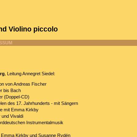
nd Violino piccolo
ESSUM
urg
, Leitung Annegret Siedel:
on von Andreas Fischer
r bis Bach
er (Doppel-CD)
len des 17. Jahrhunderts - mit Sängern
fe mit Emma Kirkby
 und Vivaldi
norddeutschen Instrumentalmusik
it Emma Kirkby und Susanne Rydén