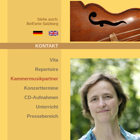
Siehe auch:
Bell’arte Salzburg
KONTAKT
Vita
Repertoire
Kammermusikpartner
Konzerttermine
CD-Aufnahmen
Unterricht
Pressebereich