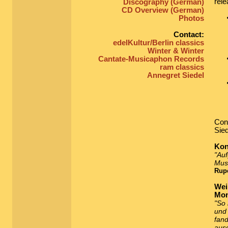
rele
Discography (German)
CD Overview (German)
Photos
Contact:
edelKultur/Berlin classics
Winter & Winter
Cantate-Musicaphon Records
ram classics
Annegret Siedel
Conc
Sied
Kon
"Au
Musi
Rupe
Wei
Mon
"So 
und
fand
ausd