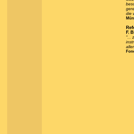
beso
gere
die 
Münc
Ref
F. B
"...
inst
alle
Fon