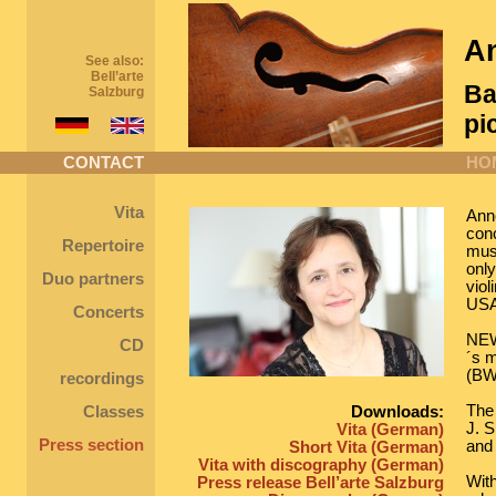
An
See also:
Bell’arte
Ba
Salzburg
pi
CONTACT
HO
Vita
Anne
con
Repertoire
musi
only
Duo partners
viol
USA
Concerts
NEW
CD
´s m
(BW
recordings
The 
Classes
Downloads:
J. 
Vita (German)
Press section
and 
Short Vita (German)
Vita with discography (German)
With
Press release Bell’arte Salzburg