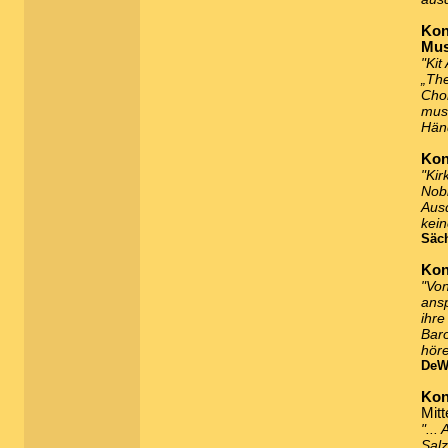
Kon
Mus
"Kit
„The
Cho
musi
Hän
Kon
"Kir
Nobl
Ausd
kein
Säch
Kon
"Von
ansp
ihre
Baro
höre
DeWe
Kon
Mit
"...
Salz